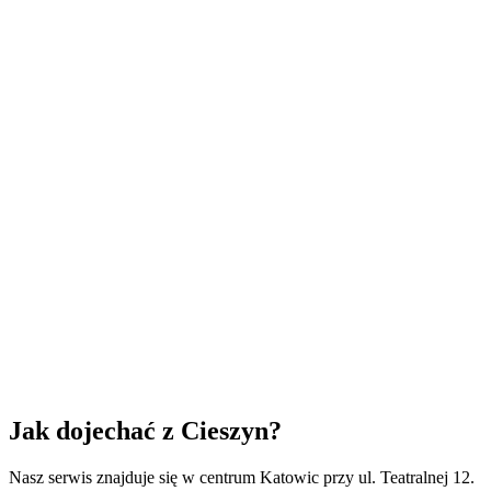
obota: 10:00 - 14:00
iedziela: Nieczynne
Imię *
Nazwisko *
Email *
Telefon *
Urządzenie *
Opis problemu *
Wyrażam zgodę na przetwarzanie moich danych osobowych
przez MacHelp Katowice w celu realizacji mojego zapytania. *
Pokaż więcej
Wyślij wiadomość
Jak dojechać z
Cieszyn
?
Nasz serwis znajduje się w centrum Katowic przy ul. Teatralnej 12.