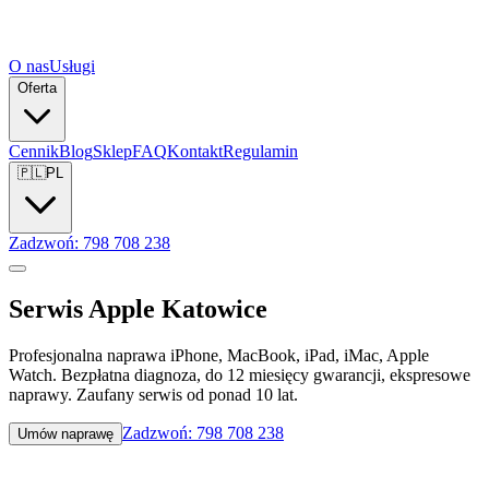
O nas
Usługi
Oferta
Cennik
Blog
Sklep
FAQ
Kontakt
Regulamin
🇵🇱
PL
Zadzwoń: 798 708 238
Serwis Apple Katowice
Profesjonalna naprawa iPhone, MacBook, iPad, iMac, Apple
Watch. Bezpłatna diagnoza, do 12 miesięcy gwarancji, ekspresowe
naprawy. Zaufany serwis od ponad 10 lat.
Zadzwoń: 798 708 238
Umów naprawę