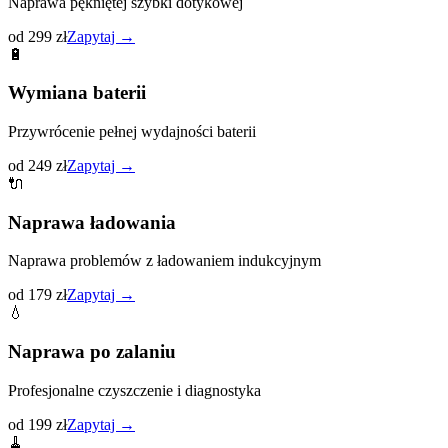
Naprawa pękniętej szybki dotykowej
od 299 zł
Zapytaj →
🔋
Wymiana baterii
Przywrócenie pełnej wydajności baterii
od 249 zł
Zapytaj →
🔌
Naprawa ładowania
Naprawa problemów z ładowaniem indukcyjnym
od 179 zł
Zapytaj →
💧
Naprawa po zalaniu
Profesjonalne czyszczenie i diagnostyka
od 199 zł
Zapytaj →
🧹