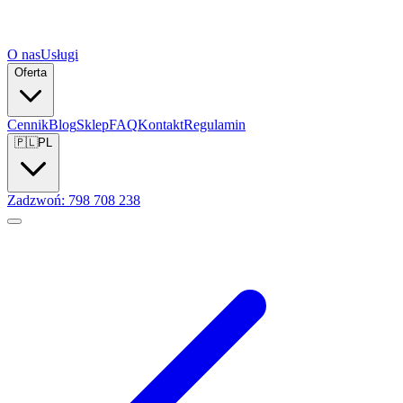
O nas
Usługi
Oferta
Cennik
Blog
Sklep
FAQ
Kontakt
Regulamin
🇵🇱
PL
Zadzwoń: 798 708 238