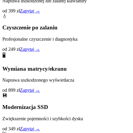
Naprawa uszkodzonej lub zalanej klawiatury
od 399 zł
Zapytaj →
💧
Czyszczenie po zalaniu
Profesjonalne czyszczenie i diagnostyka
od 249 zł
Zapytaj →
🖥️
Wymiana matrycy/ekranu
Naprawa uszkodzonego wyświetlacza
od 899 zł
Zapytaj →
💾
Modernizacja SSD
Zwiększenie pojemności i szybkości dysku
od 349 zł
Zapytaj →