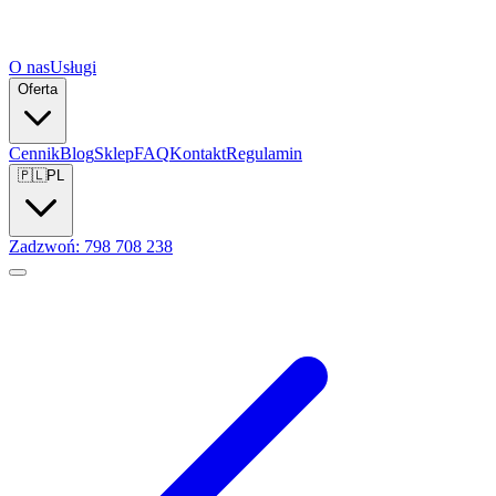
O nas
Usługi
Oferta
Cennik
Blog
Sklep
FAQ
Kontakt
Regulamin
🇵🇱
PL
Zadzwoń: 798 708 238