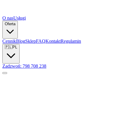
O nas
Usługi
Oferta
Cennik
Blog
Sklep
FAQ
Kontakt
Regulamin
🇵🇱
PL
Zadzwoń: 798 708 238