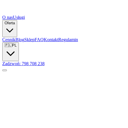
O nas
Usługi
Oferta
Cennik
Blog
Sklep
FAQ
Kontakt
Regulamin
🇵🇱
PL
Zadzwoń: 798 708 238