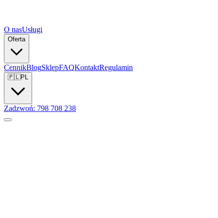
O nas
Usługi
Oferta
Cennik
Blog
Sklep
FAQ
Kontakt
Regulamin
🇵🇱
PL
Zadzwoń: 798 708 238