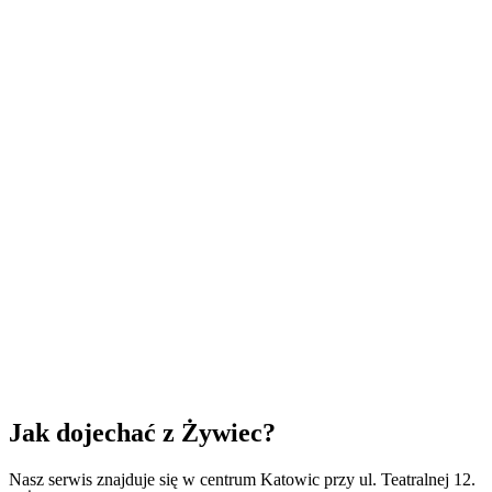
obota: 10:00 - 14:00
iedziela: Nieczynne
Imię *
Nazwisko *
Email *
Telefon *
Urządzenie *
Opis problemu *
Wyrażam zgodę na przetwarzanie moich danych osobowych
przez MacHelp Katowice w celu realizacji mojego zapytania. *
Pokaż więcej
Wyślij wiadomość
Jak dojechać z
Żywiec
?
Nasz serwis znajduje się w centrum Katowic przy ul. Teatralnej 12.