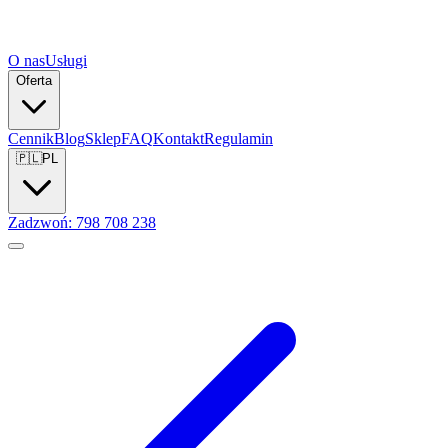
O nas
Usługi
Oferta
Cennik
Blog
Sklep
FAQ
Kontakt
Regulamin
🇵🇱
PL
Zadzwoń: 798 708 238