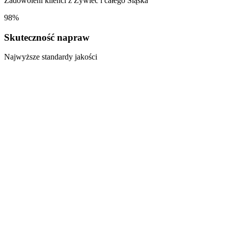
Zadowoleni klienci z
Żywiec
i całego Śląska
98%
Skuteczność napraw
Najwyższe standardy jakości